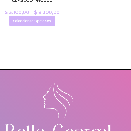
CLASICO N91001
$
3.100,00
–
$
9.300,00
Seleccionar Opciones