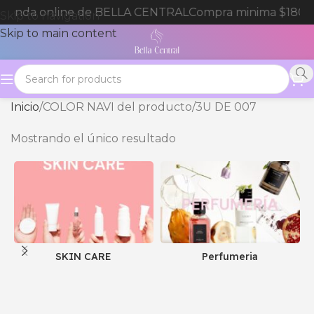
 tienda online de BELLA CENTRAL
Compra minima $180.0
Skip to navigation
Skip to main content
Inicio
COLOR NAVI del producto
3U DE 007
Mostrando el único resultado
SKIN CARE
Perfumeria